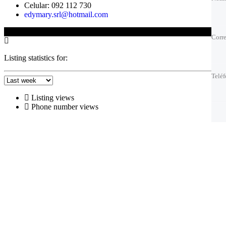
Celular: 092 112 730
edymary.srl@hotmail.com
Corre
Corre
© 2025 Edison Fernandez
Corre
Corre
Telé
Telé
Listing statistics for:
Telé
Telé
Mejo
Mejo
Listing views
Phone number views