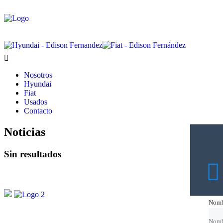
Nosotros
Hyundai
Fiat
Usados
Contacto
Noticias
Sin resultados
Nomb
Nomb
Nomb
Nomb