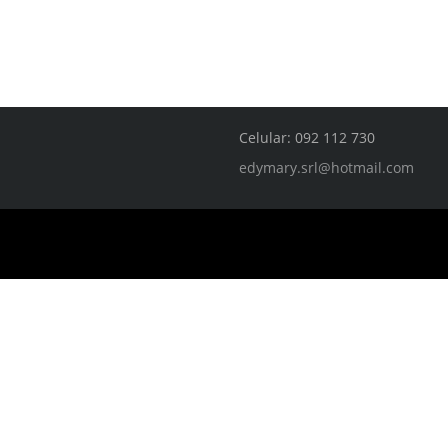
Celular: 092 112 730
edymary.srl@hotmail.com