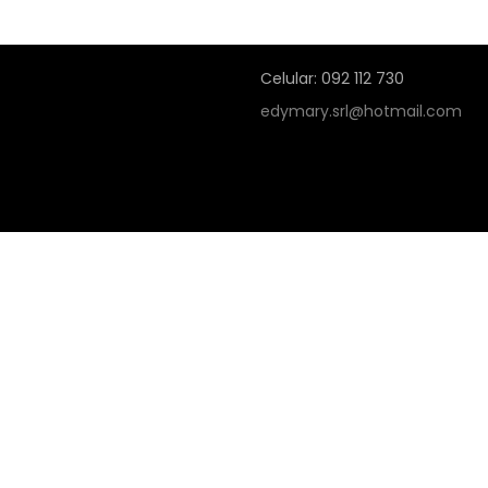
Celular: 092 112 730
edymary.srl@hotmail.com