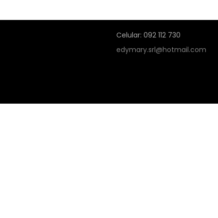
Celular: 092 112 730
edymary.srl@hotmail.com