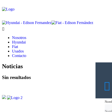
Nosotros
Hyundai
Fiat
Usados
Contacto
Noticias
Sin resultados
Nomb
Nomb
Nomb
Nomb