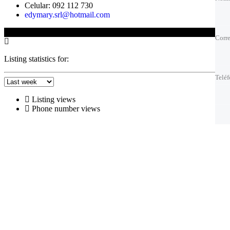
Celular: 092 112 730
edymary.srl@hotmail.com
Corre
Corre
© 2025 Edison Fernandez
Corre
Corre
Telé
Telé
Listing statistics for:
Telé
Telé
Mejo
Mejo
Listing views
Phone number views