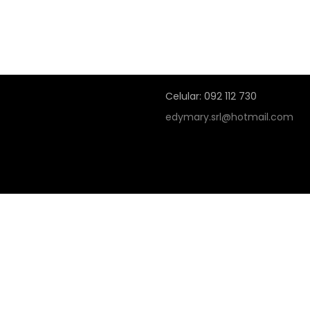
Celular: 092 112 730
edymary.srl@hotmail.com