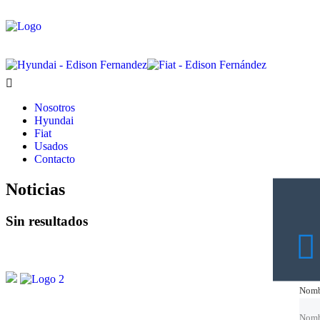
Nosotros
Hyundai
Fiat
Usados
Contacto
Noticias
Sin resultados
Nomb
Nomb
Nomb
Nomb