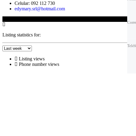
Celular: 092 112 730
edymary.srl@hotmail.com
Corre
Corre
© 2025 Edison Fernandez
Corre
Corre
Telé
Telé
Listing statistics for:
Telé
Telé
Mejo
Mejo
Listing views
Phone number views