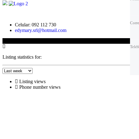
Corre
Corre
Corre
Corre
Celular: 092 112 730
edymary.srl@hotmail.com
Telé
Telé
© 2025 Edison Fernandez
Telé
Telé
Listing statistics for:
Mejo
Mejo
Listing views
Phone number views