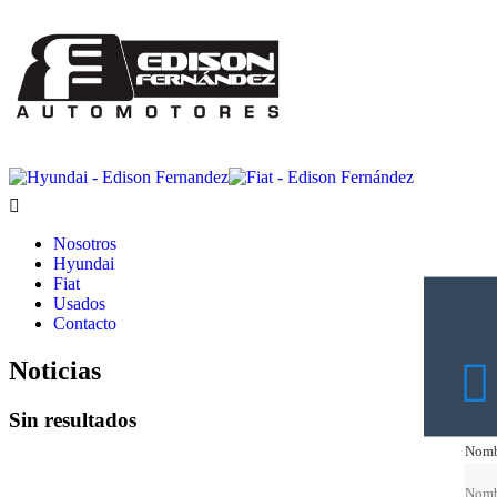
Nosotros
Hyundai
Fiat
Usados
Contacto
Noticias
Sin resultados
Nomb
Nomb
Nomb
Nomb