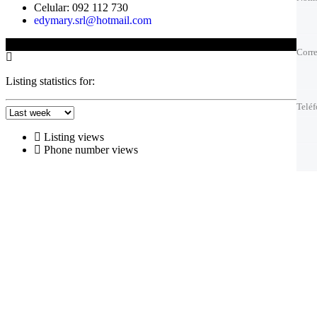
Celular: 092 112 730
edymary.srl@hotmail.com
Corre
Corre
© 2025 Edison Fernandez
Corre
Corre
Telé
Telé
Listing statistics for:
Telé
Telé
Mejo
Mejo
Listing views
Phone number views