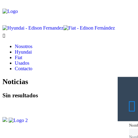
Nosotros
Hyundai
Fiat
Usados
Contacto
Noticias
Sin resultados
Nomb
Nomb
Nomb
Nomb