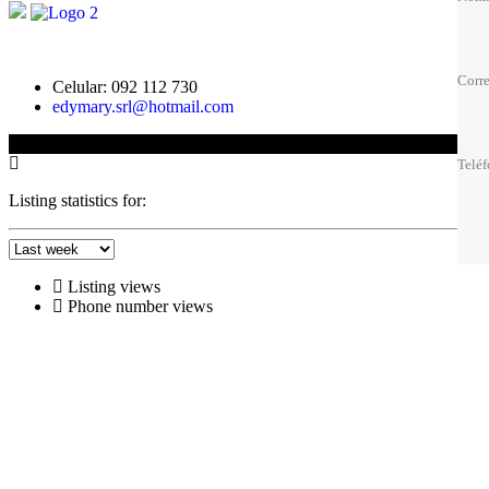
Corre
Corre
Corre
Corre
Celular: 092 112 730
edymary.srl@hotmail.com
Telé
Telé
© 2025 Edison Fernandez
Telé
Telé
Listing statistics for:
Mejo
Mejo
Listing views
Phone number views