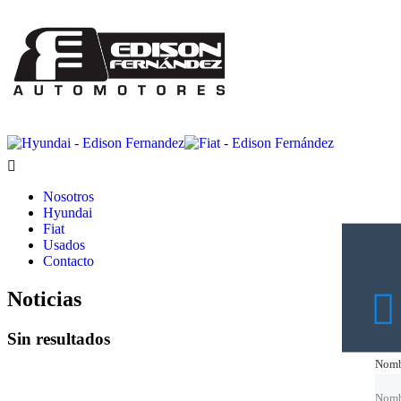
Nosotros
Hyundai
Fiat
Usados
Contacto
Noticias
Sin resultados
Nomb
Nomb
Nomb
Nomb