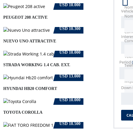
USD 10.000
Nom
Vehicl
Nom
Nom
PEUGEOT 208 ACTIVE
USD 10.300
Corr
Intere
Corr
Corr
NUEVO UNO ATTRACTIVE
USD 10.000
Telé
Period
Telé
Telé
STRADA WORKING 1.4 CAB. EXT.
USD 13.000
Mejo
Down 
HYUNDAI HB20 COMFORT
USD 10.000
TOYOTA COROLLA
CA
USD 18.500