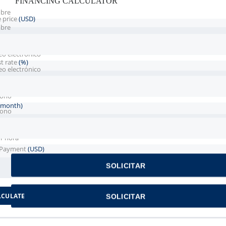
FINANCING CALCULATOR
bre
e price
(USD)
bre
bre
eo electrónico
st rate
(%)
eo electrónico
eo electrónico
fono
(month)
fono
fono
r hora
Payment
(USD)
SOLICITAR
SOLICITAR
LCULATE
SOLICITAR