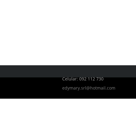
Celular: 092 112 730
edymary.srl@hotmail.com