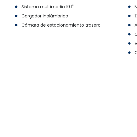
Sistema multimedia 10.1"
M
Cargador inalámbrico
1
Cámara de estacionamiento trasero
A
C
V
C