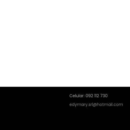
Celular: 092 112 730
edymary.srl@hotmail.com